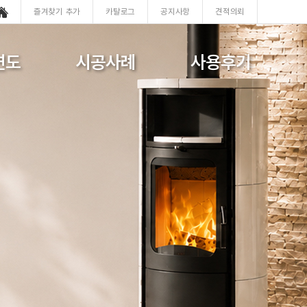
즐겨찾기 추가
카탈로그
공지사항
견적의뢰
연도
시공사례
사용후기