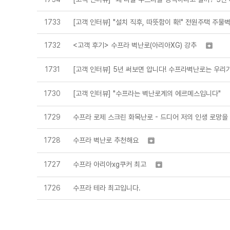
1733
[고객 인터뷰] "설치 직후, 따뜻함이 확!" 전원주택 주물
<고객 후기> 수프라 벽난로(아리아XG) 강추
1732

[고객 인터뷰] 5년 써보면 압니다! 수프라벽난로는 우리가
1731
[고객 인터뷰] "수프라는 벽난로계의 에르메스입니다"
1730
1729
수프라 로제 스크린 화목난로 - 드디어 저의 인생 로망
수프라 벽난로 추천해요
1728

수프라 아리아xg쿠커 최고
1727

1726
수프라 테라 최고입니다.