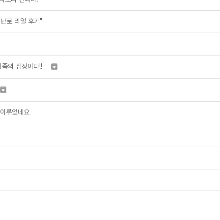
벽난로 리얼 후기"
족의 심장이다!!


을 이루었네요