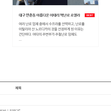
제목
써보니 진짜다!"