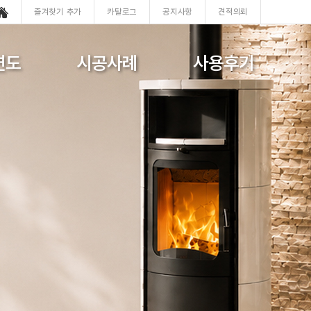
즐겨찾기 추가
카탈로그
공지사항
견적의뢰
연도
시공사례
사용후기