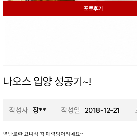
포토후기
나오스 입양 성공기~!
작성자
장**
작성일
2018-12-21
벽난로란 요녀석 참 매력덩어리네요~