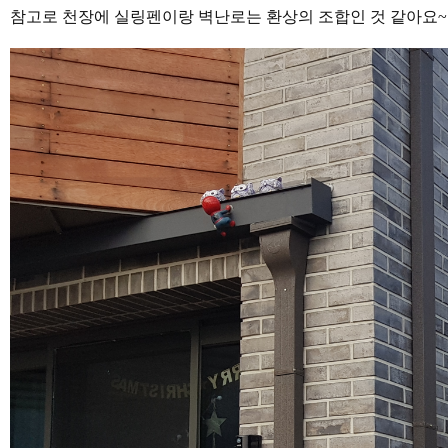
참고로 천장에 실링펜이랑 벽난로는 환상의 조합인 것 같아요~