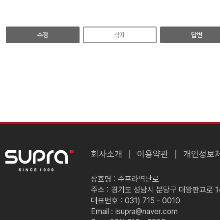
수정
삭제
답변
회사소개
이용약관
개인정보
상호명 :
수프라벽난로
주소 :
경기도 성남시 분당구 대왕판교로 149
대표번호 :
031) 715 - 0010
Email :
isupra@naver.com