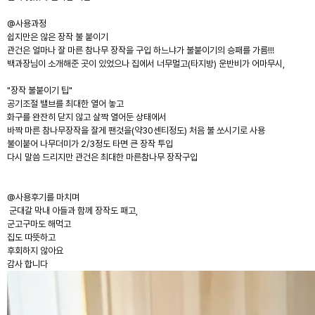
@사용과정
쉽지만은 않은 장작 불 붙이기
관건은 얼마나 잘 마른 참나무 장작을 구입 하느냐가 불붙이기의 승패를 가름!!!
백과장님이 소개해준 곳이 있었으나 집에서 너무멀고(타지방) 운반비가 어마무시,
"장작 불붙이기 팁"
공기조절 밸브를 최대한 열어 놓고
화구를 완잔히 닫지 않고 살짝 열어둔 상태에서
바짝 마른 참나무장작을 잘게 팬것을(약30센티정도) 처음 불 쏘시기로 사용
불이붙어 나무더미가 2/3정도 타면 큰 장작 투입
다시 말씀 드리지만 관건은 최대한 마른참나무 장작구입
@사용후기를 마치며
군대갈 막내 아들과 함께 장작도 패고,
군고구마도 해먹고
집도 따뜻하고
후회하지 않아요
감사 합니다