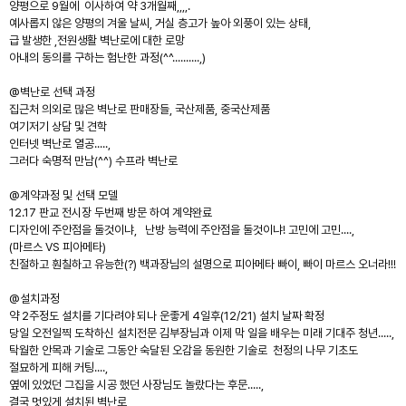
양평으로 9월에 이사하여 약 3개월째,,,,.
예사롭지 않은 양평의 겨울 날씨, 거실 층고가 높아 외풍이 있는 상태,
급 발생한 ,전원생활 벽난로에 대한 로망
아내의 동의를 구하는 험난한 과정(^^..........,)
@벽난로 선택 과정
집근처 의외로 많은 벽난로 판매장들, 국산제품, 중국산제품
여기저기 상담 및 견학
인터넷 벽난로 열공.....,
그러다 숙명적 만남(^^) 수프라 벽난로
@계약과정 및 선택 모델
12.17 판교 전시장 두번째 방문 하여 계약완료
디자인에 주안점을 둘것이냐, 난방 능력에 주안점을 둘것이냐! 고민에 고민....,
(마르스 VS 피아메타)
친절하고 훤칠하고 유능한(?) 백과장님의 설명으로 피아메타 빠이, 빠이 마르스 오너라!!!
@설치과정
약 2주정도 설치를 기다려야 되나 운좋게 4일후(12/21) 설치 날짜 확정
당일 오전일찍 도착하신 설치전문 김부장님과 이제 막 일을 배우는 미래 기대주 청년.....,
탁월한 안목과 기술로 그동안 숙달된 오감을 동원한 기술로 천정의 나무 기초도
절묘하게 피해 커팅....,
옆에 있었던 그집을 시공 했던 사장님도 놀랐다는 후문.....,
결국 멋있게 설치된 벽난로