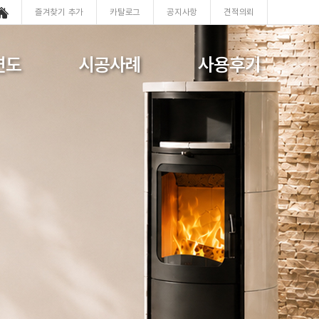
즐겨찾기 추가
카탈로그
공지사항
견적의뢰
연도
시공사례
사용후기