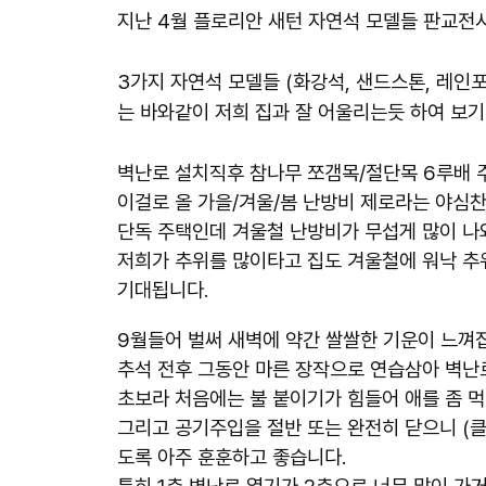
지난 4월 플로리안 새턴 자연석 모델들 판교
전
3가지 자연석 모델들 (화강석, 샌드스톤, 레인포
는 바와같이 저희 집과 잘 어울리는듯 하여 보기
벽난로 설치직후 참나무 쪼갬목/절단목 6루배 
이걸로 올 가을/겨울/봄 난방비 제로라는 야심찬
단독 주택인데 겨울철 난방비가 무섭게 많이 나
저희가 추위를 많이타고 집도 겨울철에 워낙 추
기대됩니다.
9월들어 벌써 새벽에 약간 쌀쌀한 기운이 느껴
추석 전후 그동안 마른 장작으로 연습삼아 벽난
초보라 처음에는 불 붙이기가 힘들어 애를 좀 먹
그리고 공기주입을 절반 또는 완전히 닫으니 (
도록
아주 훈훈하고 좋습니다.