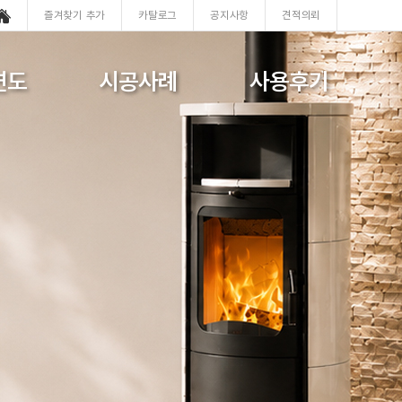
즐겨찾기 추가
카탈로그
공지사항
견적의뢰
연도
시공사례
사용후기