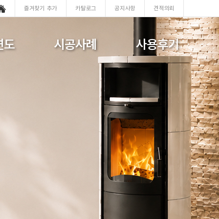
즐겨찾기 추가
카탈로그
공지사항
견적의뢰
연도
시공사례
사용후기