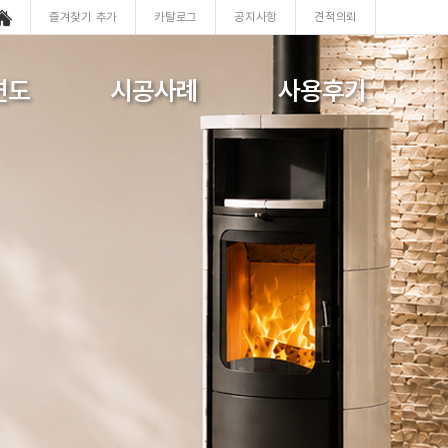
즐겨찾기 추가
카탈로그
공지사항
견적의뢰
연도
시공사례
사용후기